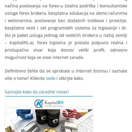
načina poslovanja na forex-u (stalna podrška i konsultantske
usluge forex brokera, besplatna edukacija na demo računima
i webinarima, poslovanje bez dodatnih troškova i provizije,
besplatne vesti i set programskih sistema za trgovanje i dr.
što je paket usluga jednog od vodećih brokera u našoj zemlji
– KapitalRS-a), forex trgovina je postala potpuno realna i
pristupačna stvar koja donosi veliki profit, odnosno
mogućnost koja se zove internet zarada.
Definitivno želite da se oprobate u internet biznisu i saznate
više o tome? Kliknite
ovde
i otkrijte kako.
Saznajte kako da zaradite novac!