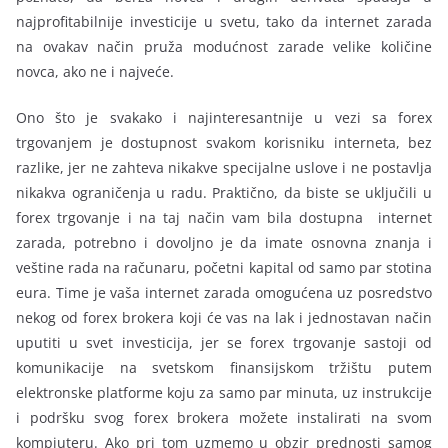
najprofitabilnije investicije u svetu, tako da internet zarada
na ovakav način pruža modućnost zarade velike količine
novca, ako ne i najveće.
Ono što je svakako i najinteresantnije u vezi sa forex
trgovanjem je dostupnost svakom korisniku interneta, bez
razlike, jer ne zahteva nikakve specijalne uslove i ne postavlja
nikakva ograničenja u radu. Praktično, da biste se uključili u
forex trgovanje i na taj način vam bila dostupna internet
zarada, potrebno i dovoljno je da imate osnovna znanja i
veštine rada na računaru, početni kapital od samo par stotina
eura. Time je vaša internet zarada omogućena uz posredstvo
nekog od forex brokera koji će vas na lak i jednostavan način
uputiti u svet investicija, jer se forex trgovanje sastoji od
komunikacije na svetskom finansijskom tržištu putem
elektronske platforme koju za samo par minuta, uz instrukcije
i podršku svog forex brokera možete instalirati na svom
kompjuteru. Ako pri tom uzmemo u obzir prednosti samog