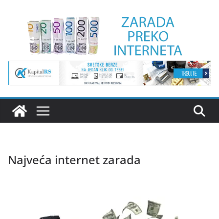
Skip
to
content
Najveća internet zarada