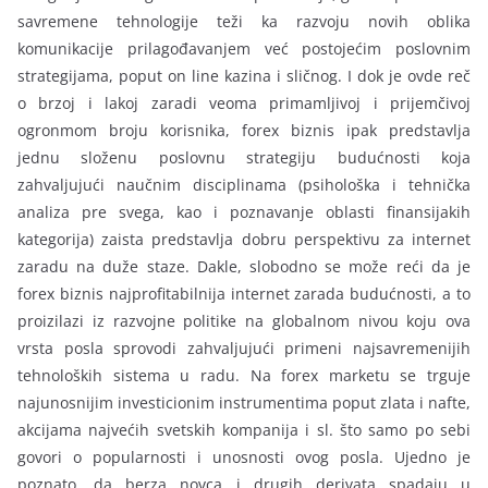
savremene tehnologije teži ka razvoju novih oblika
komunikacije prilagođavanjem već postojećim poslovnim
strategijama, poput on line kazina i sličnog. I dok je ovde reč
o brzoj i lakoj zaradi veoma primamljivoj i prijemčivoj
ogronmom broju korisnika, forex biznis ipak predstavlja
jednu složenu poslovnu strategiju budućnosti koja
zahvaljujući naučnim disciplinama (psihološka i tehnička
analiza pre svega, kao i poznavanje oblasti finansijakih
kategorija) zaista predstavlja dobru perspektivu za internet
zaradu na duže staze. Dakle, slobodno se može reći da je
forex biznis najprofitabilnija internet zarada budućnosti, a to
proizilazi iz razvojne politike na globalnom nivou koju ova
vrsta posla sprovodi zahvaljujući primeni najsavremenijih
tehnoloških sistema u radu. Na forex marketu se trguje
najunosnijim investicionim instrumentima poput zlata i nafte,
akcijama najvećih svetskih kompanija i sl. što samo po sebi
govori o popularnosti i unosnosti ovog posla. Ujedno je
poznato, da berza novca i drugih derivata spadaju u