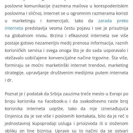
poslovne komunikacije (razmena mailova u korespodentskim
poslovima i slično), internet se u ogromnim razmerama koristi
u marketingu i komercijali, tako da
zarada preko
interneta
predstavlja veoma čestu pojavu i sve je prisutnija
na globalnom nivou. Brzina i efikasnost interneta sve više
postaje gotovo nezamenljiv medij prenosa informacija, raznih
korisničkih servisa i svega onoga što je do sada usporavalo i
otežavalo uobičajene konvencijalne načine trgovine. Šta više,
formiraju se moćni marketinški internet trendovi, marketing
strategije, upravljanje društvenim medijima putem interneta
i dr.
Poznat je i podatak da Srbija zauzima treće mesto u Evropi po
broju korisnika na Facebook-u i da svakodnevno raste broj
korisnika interneta uopšte, tako da nije iznenađujuća
činjenica da je sve više i poslovnih kontakata, bilo da je reč o
jednostavnoj kupoprodaji usluga i prioizvoda ili o složenom
obliku on line biznisa. Upravo su to načini da se ostvari