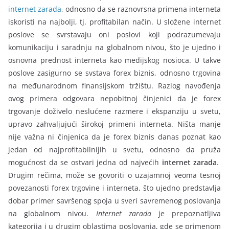
internet zarada
, odnosno da se raznovrsna primena interneta
iskoristi na najbolji, tj. profitabilan način. U složene internet
poslove se svrstavaju oni poslovi koji podrazumevaju
komunikaciju i saradnju na globalnom nivou, što je ujedno i
osnovna prednost interneta kao medijskog nosioca. U takve
poslove zasigurno se svstava forex biznis, odnosno trgovina
na međunarodnom finansijskom tržištu. Razlog navođenja
ovog primera odgovara nepobitnoj činjenici da je forex
trgovanje doživelo neslućene razmere i ekspanziju u svetu,
upravo zahvaljujući širokoj primeni interneta. Ništa manje
nije važna ni činjenica da je forex biznis danas poznat kao
jedan od najprofitabilnijih u svetu, odnosno da pruža
mogućnost da se ostvari jedna od najvećih
internet zarada
.
Drugim rečima, može se govoriti o uzajamnoj veoma tesnoj
povezanosti forex trgovine i interneta, što ujedno predstavlja
dobar primer savršenog spoja u sveri savremenog poslovanja
na globalnom nivou.
Internet zarada
je prepoznatljiva
kategorija i u drugim oblastima poslovanja, gde se primenom