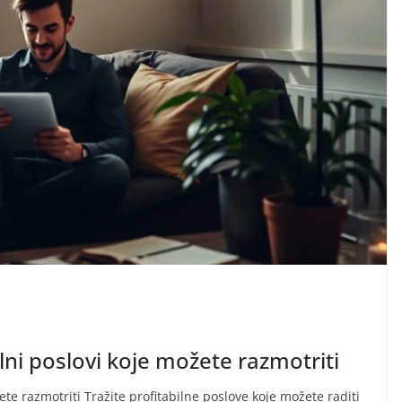
lni poslovi koje možete razmotriti
ete razmotriti Tražite profitabilne poslove koje možete raditi