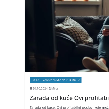
FOREX
ZARADA NOVCA NA INTERNETU
20.10.2024.
Milos
Zarada od kuće Ovi profitabi
Zarada od kuće: Ovi profitabilni poslovi koje mož