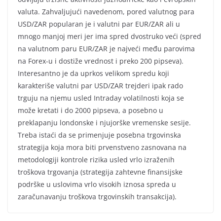
valuta. Zahvaljujući navedenom, pored valutnog para
USD/ZAR popularan je i valutni par EUR/ZAR ali u
mnogo manjoj meri jer ima spred dvostruko veći (spred
na valutnom paru EUR/ZAR je najveći među parovima
na Forex-u i dostiže vrednost i preko 200 pipseva).
Interesantno je da uprkos velikom spredu koji
karakteriše valutni par USD/ZAR trejderi ipak rado
trguju na njemu usled Intraday volatilnosti koja se
može kretati i do 2000 pipseva, a posebno u
preklapanju londonske i njujorške vremenske sesije.
Treba istaći da se primenjuje posebna trgovinska
strategija koja mora biti prvenstveno zasnovana na
metodologiji kontrole rizika usled vrlo izraženih
troškova trgovanja (strategija zahtevne finansijske
podrške u uslovima vrlo visokih iznosa spreda u
zaračunavanju troškova trgovinskih transakcija).