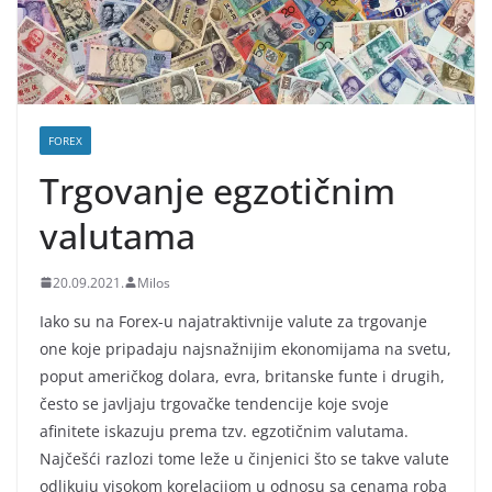
FOREX
Trgovanje egzotičnim
valutama
20.09.2021.
Milos
Iako su na Forex-u najatraktivnije valute za trgovanje
one koje pripadaju najsnažnijim ekonomijama na svetu,
poput američkog dolara, evra, britanske funte i drugih,
često se javljaju trgovačke tendencije koje svoje
afinitete iskazuju prema tzv. egzotičnim valutama.
Najčešći razlozi tome leže u činjenici što se takve valute
odlikuju visokom korelacijom u odnosu sa cenama roba