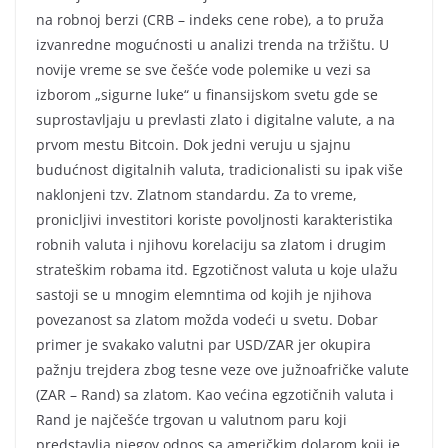
na robnoj berzi (CRB – indeks cene robe), a to pruža
izvanredne mogućnosti u analizi trenda na tržištu. U
novije vreme se sve češće vode polemike u vezi sa
izborom „sigurne luke“ u finansijskom svetu gde se
suprostavljaju u prevlasti zlato i digitalne valute, a na
prvom mestu Bitcoin. Dok jedni veruju u sjajnu
budućnost digitalnih valuta, tradicionalisti su ipak više
naklonjeni tzv. Zlatnom standardu. Za to vreme,
pronicljivi investitori koriste povoljnosti karakteristika
robnih valuta i njihovu korelaciju sa zlatom i drugim
strateškim robama itd. Egzotičnost valuta u koje ulažu
sastoji se u mnogim elemntima od kojih je njihova
povezanost sa zlatom možda vodeći u svetu. Dobar
primer je svakako valutni par USD/ZAR jer okupira
pažnju trejdera zbog tesne veze ove južnoafričke valute
(ZAR – Rand) sa zlatom. Kao većina egzotičnih valuta i
Rand je najčešće trgovan u valutnom paru koji
predstavlja njegov odnos sa američkim dolarom koji je