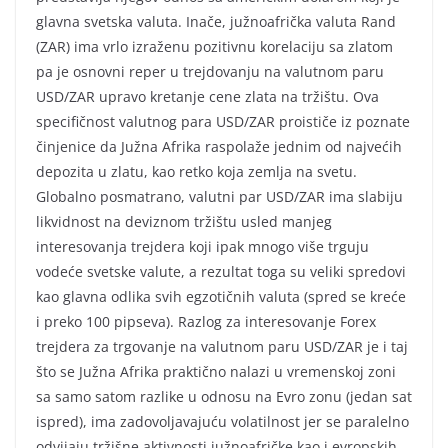
glavna svetska valuta. Inače, južnoafrička valuta Rand
(ZAR) ima vrlo izraženu pozitivnu korelaciju sa zlatom
pa je osnovni reper u trejdovanju na valutnom paru
USD/ZAR upravo kretanje cene zlata na tržištu. Ova
specifičnost valutnog para USD/ZAR proističe iz poznate
činjenice da Južna Afrika raspolaže jednim od najvećih
depozita u zlatu, kao retko koja zemlja na svetu.
Globalno posmatrano, valutni par USD/ZAR ima slabiju
likvidnost na deviznom tržištu usled manjeg
interesovanja trejdera koji ipak mnogo više trguju
vodeće svetske valute, a rezultat toga su veliki spredovi
kao glavna odlika svih egzotičnih valuta (spred se kreće
i preko 100 pipseva). Razlog za interesovanje Forex
trejdera za trgovanje na valutnom paru USD/ZAR je i taj
što se Južna Afrika praktično nalazi u vremenskoj zoni
sa samo satom razlike u odnosu na Evro zonu (jedan sat
ispred), ima zadovoljavajuću volatilnost jer se paralelno
odvijaju tržišne aktivnosti južnoafričke kao i evropskih