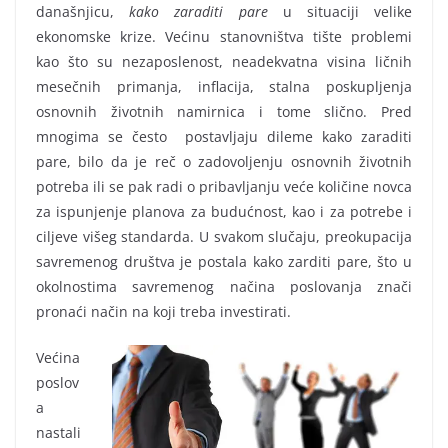
današnjicu,
kako zaraditi pare
u situaciji velike
ekonomske krize. Većinu stanovništva tište problemi
kao što su nezaposlenost, neadekvatna visina ličnih
mesečnih primanja, inflacija, stalna poskupljenja
osnovnih životnih namirnica i tome slično. Pred
mnogima se često postavljaju dileme kako zaraditi
pare, bilo da je reč o zadovoljenju osnovnih životnih
potreba ili se pak radi o pribavljanju veće količine novca
za ispunjenje planova za budućnost, kao i za potrebe i
ciljeve višeg standarda. U svakom slučaju, preokupacija
savremenog društva je postala kako zarditi pare, što u
okolnostima savremenog načina poslovanja znači
pronaći način na koji treba investirati.
Većina
poslov
a
nastali