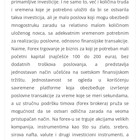
primamljive investicije. I ne samo to, već i količina truda
i vremena koje je potrebno uložiti da bi se ostvarila
takva investicija, ali je malo poslova koji mogu obezbedi
mnogostruku zaradu sa relativno malom količinom
uloženog novca, sa adekvatnim vremenom potrebnim
za realizaciju poslovne, odnosno finansijske transakcije.
Naime, Forex trgovanje je biznis za koji je potreban mali
početni kapital (najčešće 100 do 200 eura), bez
dodatnih troškova poslovanja, a predstavlja
jednostavan način učešćea na svetskom finansijskom
tržištu. Jednostavnost se ogleda u korišćenju
savremene platforme koja obezbeđuje izvršenje
poslovne transakcije za vreme koje se meri sekundama,
a uz stručnu podršku timova (forex brokera) pruža se
mogućnost da se ostvari odlična zarada na veoma
pristupačan način. Na forex-u se trguje akcijama velikih
kompanija, instrumentima kao što su zlato, srebro,
sirova nafta, valute i drugi investicioni instrumenti, a