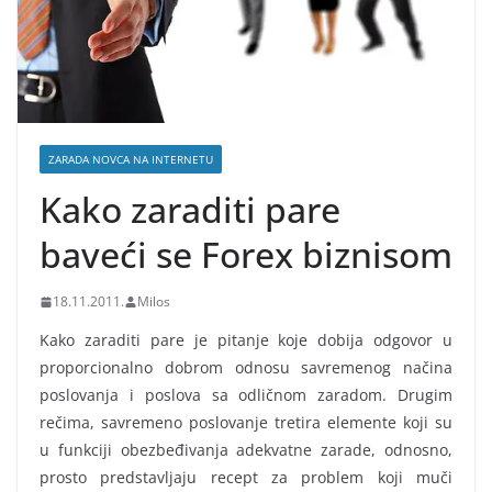
ZARADA NOVCA NA INTERNETU
Kako zaraditi pare
baveći se Forex biznisom
18.11.2011.
Milos
Kako zaraditi pare je pitanje koje dobija odgovor u
proporcionalno dobrom odnosu savremenog načina
poslovanja i poslova sa odličnom zaradom. Drugim
rečima, savremeno poslovanje tretira elemente koji su
u funkciji obezbeđivanja adekvatne zarade, odnosno,
prosto predstavljaju recept za problem koji muči