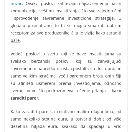
novac
. Ovakvi poslovi zahtevaju najsavremeniji način
komunikacije, veštinu investiranja, što sve zajedno čini
sprovođenje savremene investicione strategije. U
globalu posmatrano, to bi se moglo smatrati dobrim
receptom za sve preduzenike čija je vizija
kako zaraditi
pare
.
Vodeći poslovi u svetu koji se bave investicijama su
svakako berzanski poslovi, koji su zahvaljujući
savremenom napretku društva postali vrlo dostupni, ne
samo velikim igračima, već i ogromnom broju onih čiji
su afiniteti usmereni prema investicijama, odnosno
svemu onom što podrazumeva rešenje pitanja
– kako
zaraditi pare?
.
Kako zaraditi pare sa relativno malim ulaganjima, od
samo nekoliko stotina eura, a ostvariti dobit od više
desetina hiljada eura, svakako da spadaja u vrlo