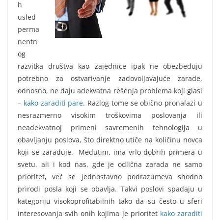
h
usled
perma
nentn
og
razvitka društva kao zajednice ipak ne obezbeđuju
potrebno za ostvarivanje zadovoljavajuće zarade,
odnosno, ne daju adekvatna rešenja problema koji glasi
–
kako zaraditi pare
. Razlog tome se obično pronalazi u
nesrazmerno visokim troškovima poslovanja ili
neadekvatnoj primeni savremenih tehnologija u
obavljanju poslova, što direktno utiče na količinu novca
koji se zarađuje. Međutim, ima vrlo dobrih primera u
svetu, ali i kod nas, gde je odlična zarada ne samo
prioritet, već se jednostavno podrazumeva shodno
prirodi posla koji se obavlja. Takvi poslovi spadaju u
kategoriju visokoprofitabilnih tako da su često u sferi
interesovanja svih onih kojima je prioritet
kako zaraditi