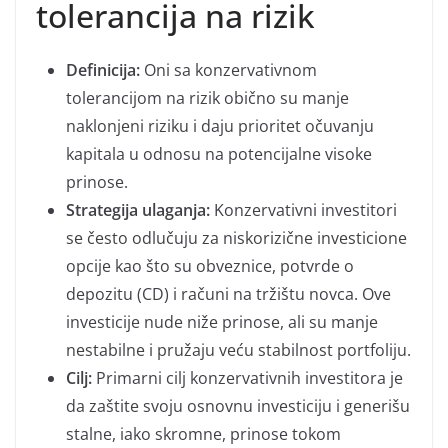
tolerancija na rizik
Definicija:
Oni sa konzervativnom
tolerancijom na rizik obično su manje
naklonjeni riziku i daju prioritet očuvanju
kapitala u odnosu na potencijalne visoke
prinose.
Strategija ulaganja:
Konzervativni investitori
se često odlučuju za niskorizične investicione
opcije kao što su obveznice, potvrde o
depozitu (CD) i računi na tržištu novca. Ove
investicije nude niže prinose, ali su manje
nestabilne i pružaju veću stabilnost portfoliju.
Cilj:
Primarni cilj konzervativnih investitora je
da zaštite svoju osnovnu investiciju i generišu
stalne, iako skromne, prinose tokom