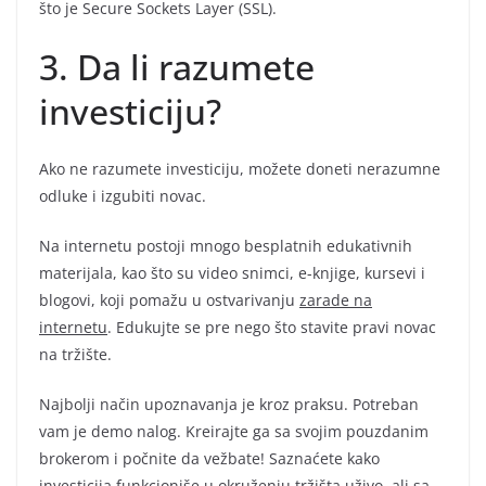
što je Secure Sockets Layer (SSL).
3. Da li razumete
investiciju?
Ako ne razumete investiciju, možete doneti nerazumne
odluke i izgubiti novac.
Na internetu postoji mnogo besplatnih edukativnih
materijala, kao što su video snimci, e-knjige, kursevi i
blogovi, koji pomažu u ostvarivanju
zarade na
internetu
. Edukujte se pre nego što stavite pravi novac
na tržište.
Najbolji način upoznavanja je kroz praksu. Potreban
vam je demo nalog. Kreirajte ga sa svojim pouzdanim
brokerom i počnite da vežbate! Saznaćete kako
investicija funkcioniše u okruženju tržišta uživo, ali sa