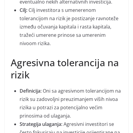
eventualno nekih alternativnih investicija.
Cilj:
Cilj investitora s umenerenom
tolerancijom na rizik je postizanje ravnoteže
između očuvanja kapitala i rasta kapitala,
tražeći umerene prinose sa umerenim
nivoom rizika.
Agresivna tolerancija na
rizik
Definicija:
Oni sa agresivnom tolerancijom na
rizik su zadovoljni preuzimanjem viših nivoa
rizika u potrazi za potencijalno većim
prinosima od ulaganja.
Strategija ulaganja:
Agresivni investitori se
često fokusiraju na investicije orijentisane na