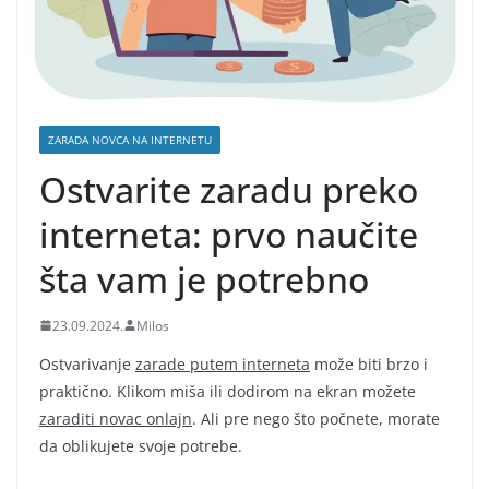
ZARADA NOVCA NA INTERNETU
Ostvarite zaradu preko
interneta: prvo naučite
šta vam je potrebno
23.09.2024.
Milos
Ostvarivanje
zarade putem interneta
može biti brzo i
praktično. Klikom miša ili dodirom na ekran možete
zaraditi novac onlajn
. Ali pre nego što počnete, morate
da oblikujete svoje potrebe.