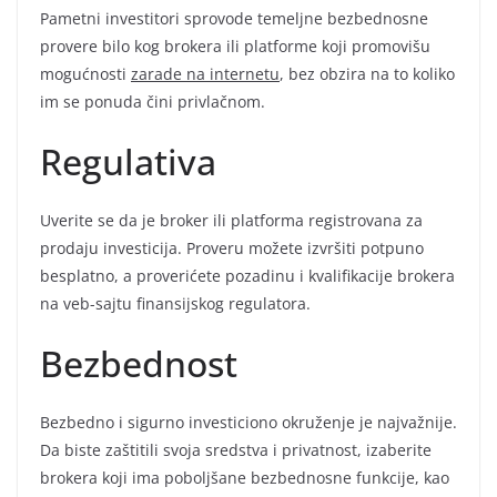
Pametni investitori sprovode temeljne bezbednosne
provere bilo kog brokera ili platforme koji promovišu
mogućnosti
zarade na internetu
, bez obzira na to koliko
im se ponuda čini privlačnom.
Regulativa
Uverite se da je broker ili platforma registrovana za
prodaju investicija. Proveru možete izvršiti potpuno
besplatno, a proverićete pozadinu i kvalifikacije brokera
na veb-sajtu finansijskog regulatora.
Bezbednost
Bezbedno i sigurno investiciono okruženje je najvažnije.
Da biste zaštitili svoja sredstva i privatnost, izaberite
brokera koji ima poboljšane bezbednosne funkcije, kao